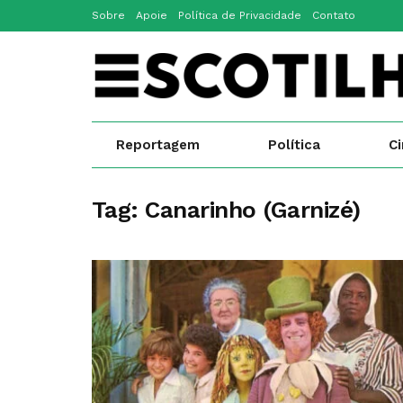
Sobre
Apoie
Política de Privacidade
Contato
Reportagem
Política
C
Tag:
Canarinho (Garnizé)