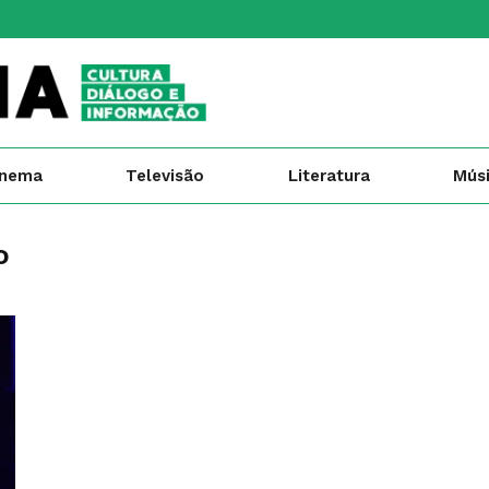
inema
Televisão
Literatura
Mús
o