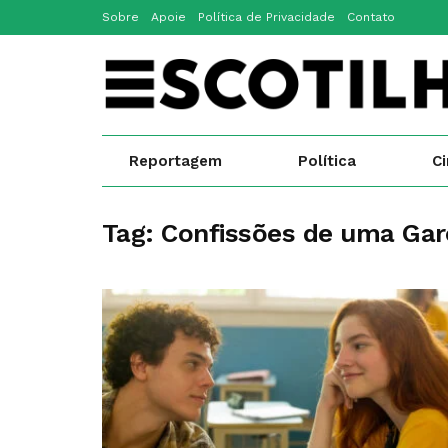
Sobre
Apoie
Política de Privacidade
Contato
Reportagem
Política
C
Tag:
Confissões de uma Garo