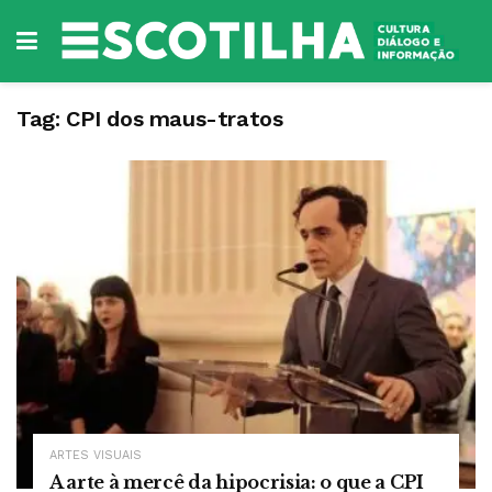
Tag:
CPI dos maus-tratos
ARTES VISUAIS
A arte à mercê da hipocrisia: o que a CPI