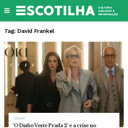
Tag:
David Frankel
CINEMA
‘O Diabo Veste Prada 2’ e a crise no