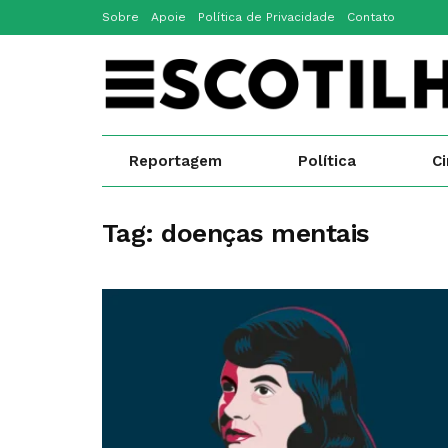
Sobre
Apoie
Política de Privacidade
Contato
Reportagem
Política
C
Tag:
doenças mentais