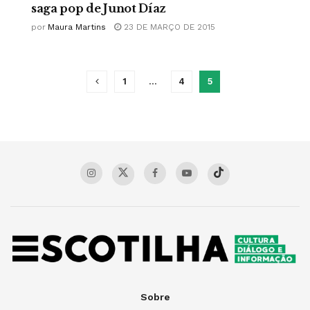
saga pop de Junot Díaz
por
Maura Martins
23 DE MARÇO DE 2015
1
…
4
5
Sobre