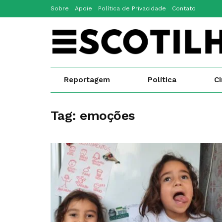
Sobre
Apoie
Política de Privacidade
Contato
Reportagem
Política
C
Tag:
emoções