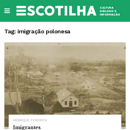
Tag:
imigração polonesa
HENRIQUE FENDRICH
Imigrantes