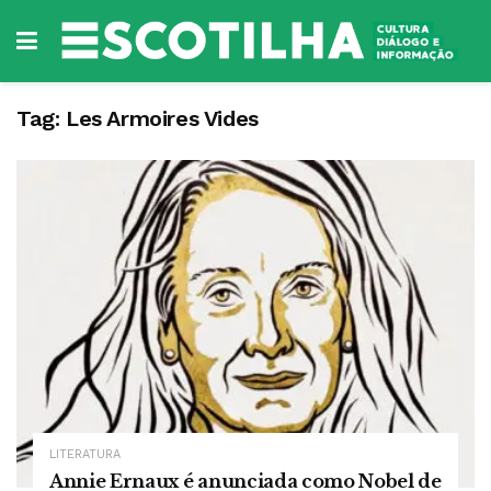
Tag:
Les Armoires Vides
LITERATURA
Annie Ernaux é anunciada como Nobel de