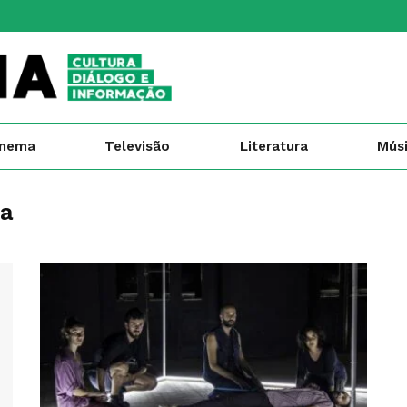
inema
Televisão
Literatura
Mús
ia