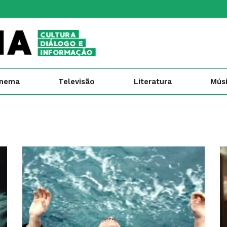
inema
Televisão
Literatura
Mús