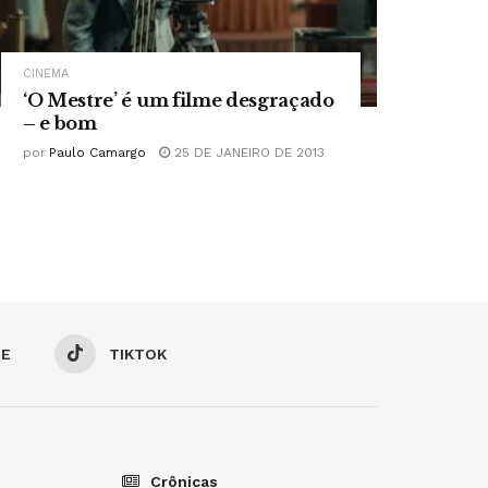
CINEMA
‘O Mestre’ é um filme desgraçado
– e bom
por
Paulo Camargo
25 DE JANEIRO DE 2013
BE
TIKTOK
Crônicas