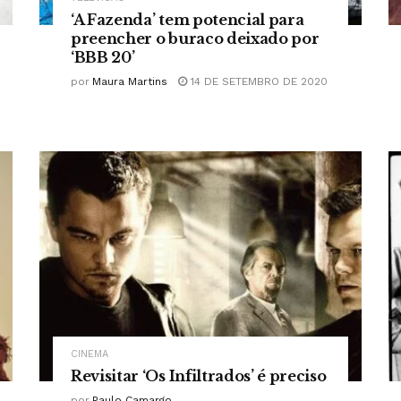
‘A Fazenda’ tem potencial para
preencher o buraco deixado por
‘BBB 20’
por
Maura Martins
14 DE SETEMBRO DE 2020
CINEMA
Revisitar ‘Os Infiltrados’ é preciso
por
Paulo Camargo