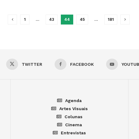
1
…
43
44
45
…
181
TWITTER
FACEBOOK
YOUTU
Agenda
Artes Visuais
Colunas
Cinema
Entrevistas