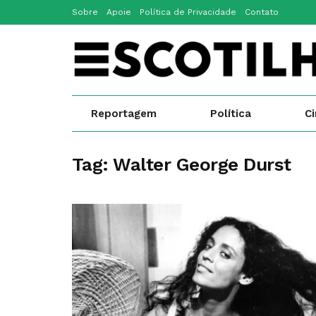
Sobre
Apoie
Política de Privacidade
Contato
Reportagem
Política
C
Tag:
Walter George Durst