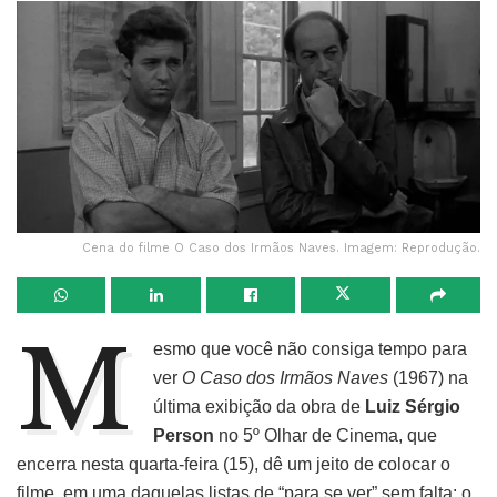
Cena do filme O Caso dos Irmãos Naves. Imagem: Reprodução.
M
esmo que você não consiga tempo para
ver
O Caso dos Irmãos Naves
(1967) na
última exibição da obra de
Luiz Sérgio
Person
no 5º Olhar de Cinema, que
encerra nesta quarta-feira (15), dê um jeito de colocar o
filme em uma daquelas listas de “para se ver” sem falta: o