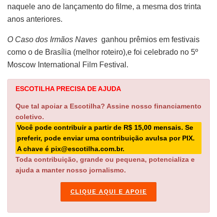
naquele ano de lançamento do filme, a mesma dos trinta
anos anteriores.
O Caso dos Irmãos Naves
ganhou prêmios em festivais
como o de Brasília (melhor roteiro),e foi celebrado no 5º
Moscow International Film Festival.
ESCOTILHA PRECISA DE AJUDA
Que tal apoiar a Escotilha? Assine nosso financiamento
coletivo.
Você pode contribuir a partir de R$ 15,00 mensais. Se
preferir, pode enviar uma contribuição avulsa por PIX.
A chave é pix@escotilha.com.br.
Toda contribuição, grande ou pequena, potencializa e
ajuda a manter nosso jornalismo.
CLIQUE AQUI E APOIE