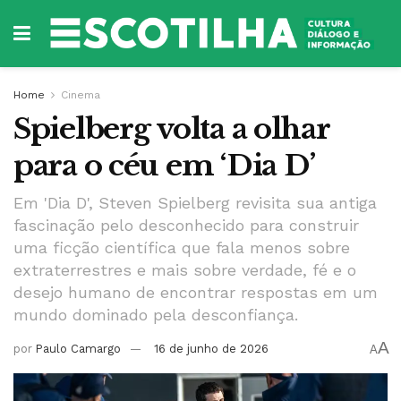
Home
Cinema
Spielberg volta a olhar
para o céu em ‘Dia D’
Em 'Dia D', Steven Spielberg revisita sua antiga
fascinação pelo desconhecido para construir
uma ficção científica que fala menos sobre
extraterrestres e mais sobre verdade, fé e o
desejo humano de encontrar respostas em um
mundo dominado pela desconfiança.
A
por
Paulo Camargo
16 de junho de 2026
A