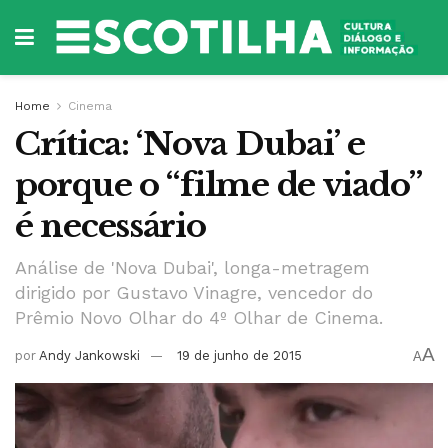
Home
Cinema
Crítica: ‘Nova Dubai’ e
porque o “filme de viado”
é necessário
Análise de 'Nova Dubai', longa-metragem
dirigido por Gustavo Vinagre, vencedor do
Prêmio Novo Olhar do 4º Olhar de Cinema.
A
por
Andy Jankowski
19 de junho de 2015
A