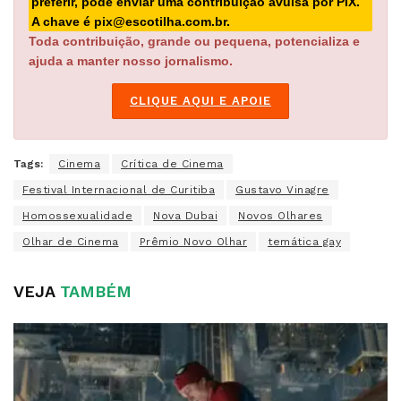
preferir, pode enviar uma contribuição avulsa por PIX.
A chave é pix@escotilha.com.br.
Toda contribuição, grande ou pequena, potencializa e
ajuda a manter nosso jornalismo.
CLIQUE AQUI E APOIE
Tags:
Cinema
Crítica de Cinema
Festival Internacional de Curitiba
Gustavo Vinagre
Homossexualidade
Nova Dubai
Novos Olhares
Olhar de Cinema
Prêmio Novo Olhar
temática gay
VEJA
TAMBÉM