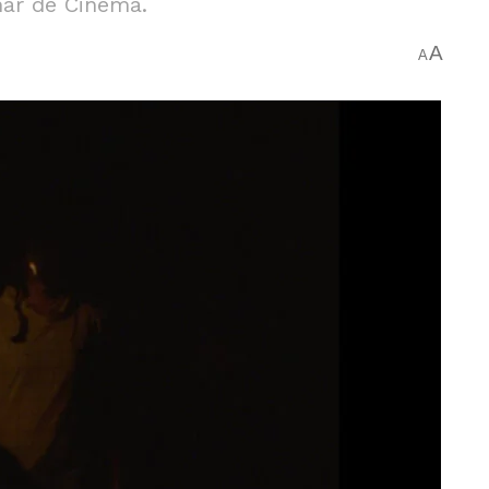
har de Cinema.
A
A