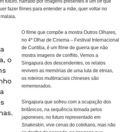
um futuro, narrado por imagens presentes e um
off
que
er fazer filmes para entender a mãe, quer voltar no
 malaia.
O filme que compõe a mostra Outros Olhares,
no 4º Olhar de Cinema – Festival Internacional
 a
de Curitiba, é um filme de guerra que não
mostra imagens de conflito. Vemos a
, o
Singapura dos descendentes, os relatos
ns
revivem as memórias de uma luta de etnias,
os roteiros multirraciais chineses são
inho
rememorados.
ca
as
Singapura que sofreu com a ocupação dos
britânicos, na sequência tomada pelos
nas.
japoneses, no futuro representado em
Snakeskin
, vive cenas do cotidiano, mas não