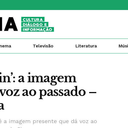
inema
Televisão
Literatura
Mús
kin’: a imagem
voz ao passado –
a
i, é a imagem presente que dá voz ao