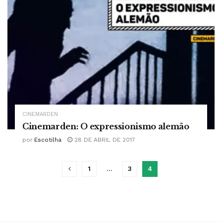
CINEMARDEN
Cinemarden: O expressionismo alemão
por
Escotilha
28 DE ABRIL DE 2017
1
…
3
4