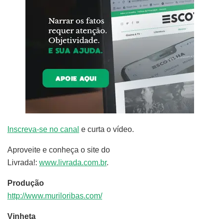
Inscreva-se no canal
e curta o vídeo.
Aproveite e conheça o site do
Livrada!:
www.livrada.com.br
.
Produção
http://www.muriloribas.com/
Vinheta