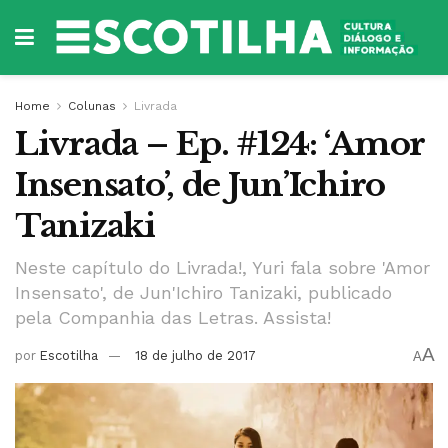
Home
Colunas
Livrada
Livrada – Ep. #124: ‘Amor
Insensato’, de Jun’Ichiro
Tanizaki
Neste capítulo do Livrada!, Yuri fala sobre 'Amor
Insensato', de Jun'Ichiro Tanizaki, publicado
pela Companhia das Letras. Assista!
A
por
Escotilha
18 de julho de 2017
A