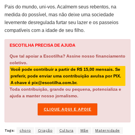
Pais do mundo, uni-vos. Acalmem seus rebentos, na
medida do possível, mas não deixe uma sociedade
levemente desregulada furtar seu lazer e os passeios
compatíveis com a idade de seu filho.
ESCOTILHA PRECISA DE AJUDA
Que tal apoiar a Escotilha? Assine nosso financiamento
coletivo.
Você pode contribuir a partir de R$ 15,00 mensais. Se
preferir, pode enviar uma contribuição avulsa por PIX.
A chave é pix@escotilha.com.br.
Toda contribuição, grande ou pequena, potencializa e
ajuda a manter nosso jornalismo.
CLIQUE AQUI E APOIE
Tags:
choro
Criação
Cultura
Mãe
Maternidade