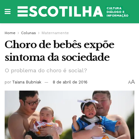
Home
Colunas
Maternamente
Choro de bebês expõe
sintoma da sociedade
O problema do choro é social?
A
por
Taiana Bubniak
8 de abril de 2016
A