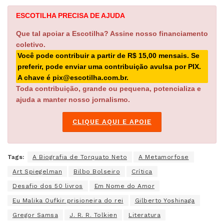
ESCOTILHA PRECISA DE AJUDA
Que tal apoiar a Escotilha? Assine nosso financiamento
coletivo.
Você pode contribuir a partir de R$ 15,00 mensais. Se
preferir, pode enviar uma contribuição avulsa por PIX.
A chave é pix@escotilha.com.br.
Toda contribuição, grande ou pequena, potencializa e
ajuda a manter nosso jornalismo.
CLIQUE AQUI E APOIE
Tags:
A Biografia de Torquato Neto
A Metamorfose
Art Spiegelman
Bilbo Bolseiro
Crítica
Desafio dos 50 livros
Em Nome do Amor
Eu Malika Oufkir prisioneira do rei
Gilberto Yoshinaga
Gregor Samsa
J. R. R. Tolkien
Literatura