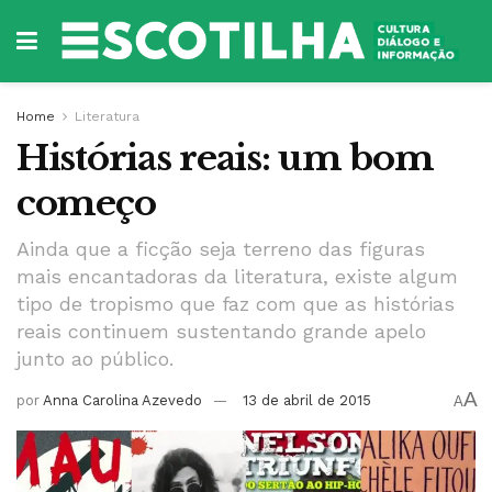
Home
Literatura
Histórias reais: um bom
começo
Ainda que a ficção seja terreno das figuras
mais encantadoras da literatura, existe algum
tipo de tropismo que faz com que as histórias
reais continuem sustentando grande apelo
junto ao público.
A
por
Anna Carolina Azevedo
13 de abril de 2015
A