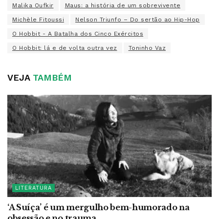
Malika Oufkir
Maus: a história de um sobrevivente
Michèle Fitoussi
Nelson Triunfo – Do sertão ao Hip-Hop
O Hobbit - A Batalha dos Cinco Exércitos
O Hobbit: lá e de volta outra vez
Toninho Vaz
VEJA
TAMBÉM
LITERATURA
‘A Suíça’ é um mergulho bem-humorado na
obsessão e no trauma