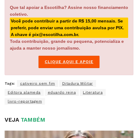
Que tal apoiar a Escotilha? Assine nosso financiamento
coletivo.
Você pode contribuir a partir de R$ 15,00 mensais. Se
preferir, pode enviar uma contribuição avulsa por PIX.
A chave é pix@escotilha.com.br.
Toda contribuição, grande ou pequena, potencializa e
ajuda a manter nosso jornalismo.
CLIQUE AQUI E APOIE
Tags:
cativeiro sem fim
Ditadura Militar
Editora alameda
eduardo reina
Literatura
livro-reportagem
VEJA
TAMBÉM