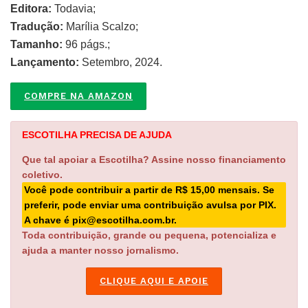
Editora:
Todavia;
Tradução:
Marília Scalzo;
Tamanho:
96 págs.;
Lançamento:
Setembro, 2024.
COMPRE NA AMAZON
ESCOTILHA PRECISA DE AJUDA
Que tal apoiar a Escotilha? Assine nosso financiamento
coletivo.
Você pode contribuir a partir de R$ 15,00 mensais. Se
preferir, pode enviar uma contribuição avulsa por PIX.
A chave é pix@escotilha.com.br.
Toda contribuição, grande ou pequena, potencializa e
ajuda a manter nosso jornalismo.
CLIQUE AQUI E APOIE