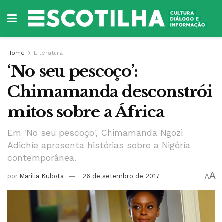
Home
Literatura
‘No seu pescoço’:
Chimamanda desconstrói
mitos sobre a África
Em 'No seu pescoço', Chimamanda Ngozi
Adichie apresenta histórias sobre a Nigéria
contemporânea.
A
por
Marilia Kubota
26 de setembro de 2017
A