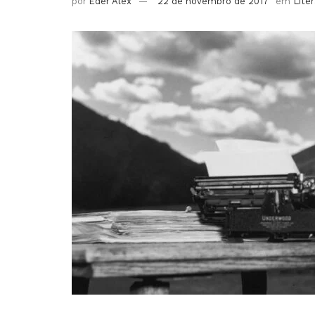
por
Eder Alex
22 de novembro de 2017
em
Lite