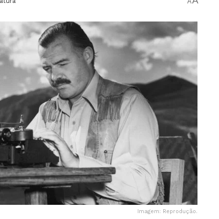
A
ratura
A
Imagem: Reprodução.