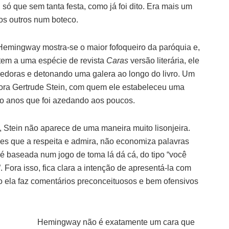
ó que sem tanta festa, como já foi dito. Era mais um
dos outros num boteco.
, Hemingway mostra-se o maior fofoqueiro da paróquia e,
em a uma espécie de revista
Caras
versão literária, ele
gedoras e detonando uma galera ao longo do livro. Um
itora Gertrude Stein, com quem ele estabeleceu uma
o anos que foi azedando aos poucos.
 Stein não aparece de uma maneira muito lisonjeira.
es que a respeita e admira, não economiza palavras
a é baseada num jogo de toma lá dá cá, do tipo “você
”. Fora isso, fica clara a intenção de apresentá-la com
 ela faz comentários preconceituosos e bem ofensivos
Hemingway não é exatamente um cara que