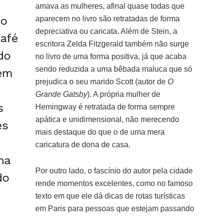
amava as mulheres, afinal quase todas que
do
aparecem no livro são retratadas de forma
depreciativa ou caricata. Além de Stein, a
afé
escritora Zelda Fitzgerald também não surge
do
no livro de uma forma positiva, já que acaba
sendo reduzida a uma bêbada maluca que só
em
prejudica o seu marido Scott (autor de
O
Grande Gatsby
). A própria mulher de
s
Hemingway é retratada de forma sempre
apática e unidimensional, não merecendo
es
mais destaque do que o de uma mera
caricatura de dona de casa.
ma
Por outro lado, o fascínio do autor pela cidade
do
rende momentos excelentes, como no famoso
texto em que ele dá dicas de rotas turísticas
em Paris para pessoas que estejam passando