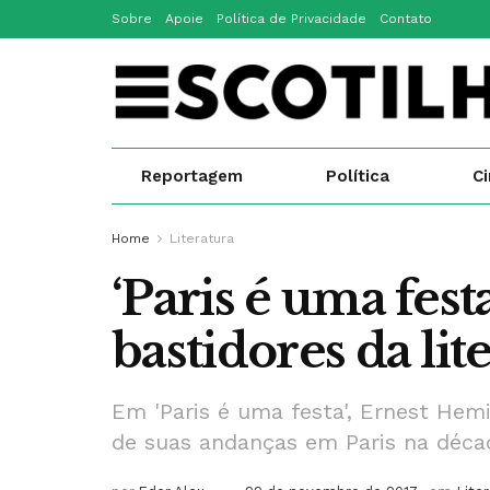
Sobre
Apoie
Política de Privacidade
Contato
Reportagem
Política
C
Home
Literatura
‘Paris é uma fes
bastidores da lit
Em 'Paris é uma festa', Ernest Hemi
de suas andanças em Paris na déca