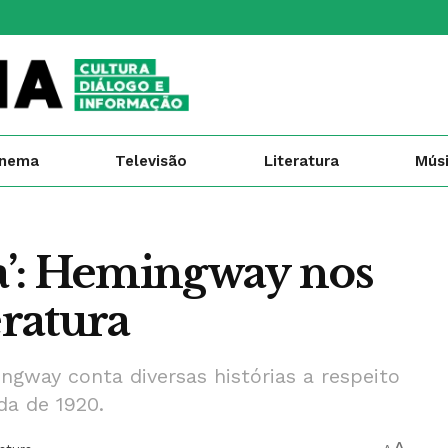
inema
Televisão
Literatura
Mús
ta’: Hemingway nos
eratura
ngway conta diversas histórias a respeito
da de 1920.