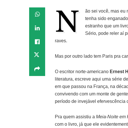
N
ão sei você, mas eu m
tenha sido enganado
estranho que um liv
Sério, pode reler aí 
raves.
Mas por outro lado tem Paris pra ca
O escritor norte-americano
Ernest 
literatura, escreve aqui uma série 
em que passou na França, na décad
convivendo com um monte de gente
período de invejável efervescência c
Pra quem assistiu a
Meia-Noite em P
com o livro, já que ele evidentemen