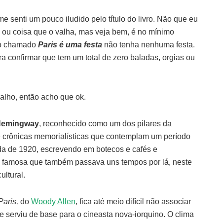
e senti um pouco iludido pelo título do livro. Não que eu
 ou coisa que o valha, mas veja bem, é no mínimo
ro chamado
Paris é uma festa
não tenha nenhuma festa.
pra confirmar que tem um total de zero baladas, orgias ou
ralho, então acho que ok.
Hemingway
, reconhecido como um dos pilares da
de crônicas memorialísticas que contemplam um período
a de 1920, escrevendo em botecos e cafés e
 famosa que também passava uns tempos por lá, neste
ultural.
aris,
do
Woody Allen
, fica até meio difícil não associar
te serviu de base para o cineasta nova-iorquino. O clima