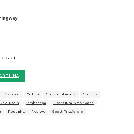
mingway
edição).
SCOTILHA
Clássico
Crítica
Crítica Literária
Crônica
rude Stein
lembrança
Literatura Americana
a
Resenha
Review
Scott Fitzgerald