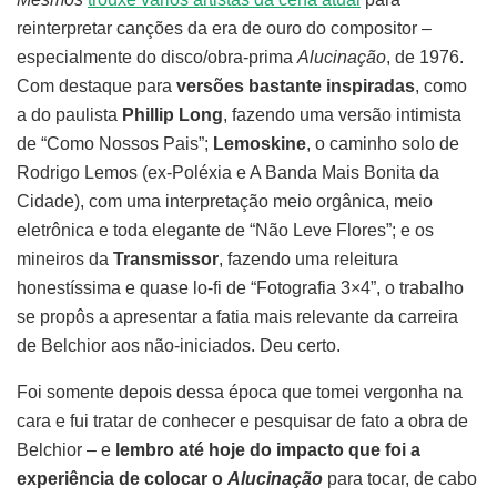
reinterpretar canções da era de ouro do compositor –
especialmente do disco/obra-prima
Alucinação
, de 1976.
Com destaque para
versões bastante inspiradas
, como
a do paulista
Phillip Long
, fazendo uma versão intimista
de “Como Nossos Pais”;
Lemoskine
, o caminho solo de
Rodrigo Lemos (ex-Poléxia e A Banda Mais Bonita da
Cidade), com uma interpretação meio orgânica, meio
eletrônica e toda elegante de “Não Leve Flores”; e os
mineiros da
Transmissor
, fazendo uma releitura
honestíssima e quase lo-fi de “Fotografia 3×4”, o trabalho
se propôs a apresentar a fatia mais relevante da carreira
de Belchior aos não-iniciados. Deu certo.
Foi somente depois dessa época que tomei vergonha na
cara e fui tratar de conhecer e pesquisar de fato a obra de
Belchior – e
lembro até hoje do impacto que foi a
experiência de colocar o
Alucinação
para tocar, de cabo