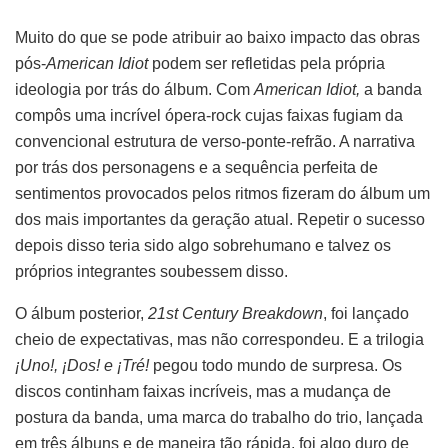
Muito do que se pode atribuir ao baixo impacto das obras
pós-
American Idiot
podem ser refletidas pela própria
ideologia por trás do álbum. Com
American Idiot,
a banda
compôs uma incrível ópera-rock cujas faixas fugiam da
convencional estrutura de verso-ponte-refrão. A narrativa
por trás dos personagens e a sequência perfeita de
sentimentos provocados pelos ritmos fizeram do álbum um
dos mais importantes da geração atual. Repetir o sucesso
depois disso teria sido algo sobrehumano e talvez os
próprios integrantes soubessem disso.
O álbum posterior,
21st Century Breakdown
, foi lançado
cheio de expectativas, mas não correspondeu. E a trilogia
¡Uno!, ¡Dos! e ¡Tré!
pegou todo mundo de surpresa. Os
discos continham faixas incríveis, mas a mudança de
postura da banda, uma marca do trabalho do trio, lançada
em três álbuns e de maneira tão rápida, foi algo duro de