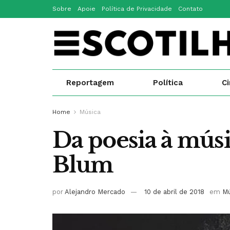
Sobre
Apoie
Política de Privacidade
Contato
Reportagem
Política
C
Home
Música
Da poesia à mús
Blum
por
Alejandro Mercado
10 de abril de 2018
em
Mú