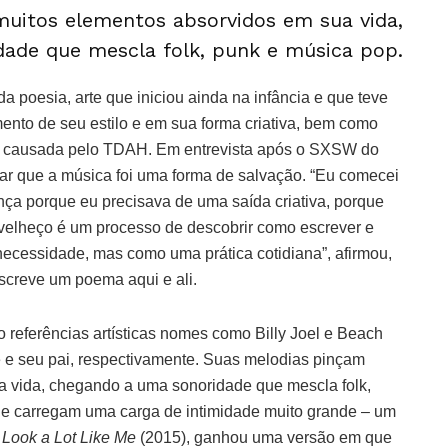
uitos elementos absorvidos em sua vida,
ade que mescla folk, punk e música pop.
a poesia, arte que iniciou ainda na infância e que teve
nto de seu estilo e em sua forma criativa, bem como
e causada pelo TDAH. Em entrevista após o SXSW do
tar que a música foi uma forma de salvação. “Eu comecei
nça porque eu precisava de uma saída criativa, porque
velheço é um processo de descobrir como escrever e
necessidade, mas como uma prática cotidiana”, afirmou,
screve um poema aqui e ali.
 referências artísticas nomes como Billy Joel e Beach
e e seu pai, respectivamente. Suas melodias pinçam
a vida, chegando a uma sonoridade que mescla folk,
e carregam uma carga de intimidade muito grande – um
 Look a Lot Like Me
(2015), ganhou uma versão em que