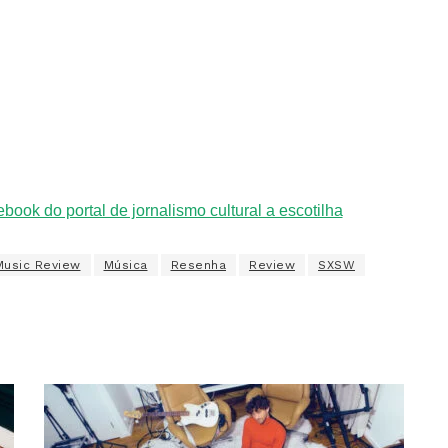
Music Review
Música
Resenha
Review
SXSW