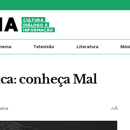
inema
Televisão
Literatura
Mús
ica: conheça Mal
A
sica
A