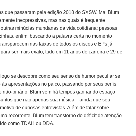
s que passaram pela edição 2018 do SXSW. Mal Blum
mente inexpressivas, mas nas quais é frequente
e outras minúcias mundanas da vida cotidiana: pessoas
ozinhas, enfim, buscando a palavra certa no momento
ransparecem nas faixas de todos os discos e EPs já
para ser mais exato, tudo em 11 anos de carreira e 29 de
 logo se descobre como seu senso de humor peculiar se
s às apresentações no palco, passando por seus perfis
ero não-binário, Blum vem há tempos ganhando espaço
ssuntos que não apenas sua música – ainda que seu
 motivo de curiosas entrevistas. Além de falar sobre
a recorrente: Blum tem transtorno do déficit de atenção
ecido como TDAH ou DDA.