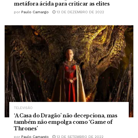
metáfora ácida para criticar as elites
por
Paulo Camargo
13 DE DEZEMBRO DE 2022
TELEVISÃO
‘A Casa do Dragão’ não decepciona, mas
também não empolga como ‘Game of
Thrones’
por
Paulo Camargo
13 DE SETEMBRO DE 2022