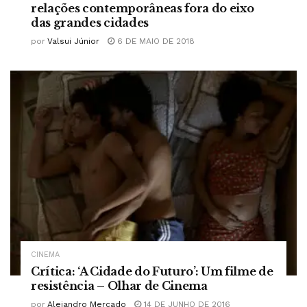
relações contemporâneas fora do eixo
das grandes cidades
por
Valsui Júnior
6 DE MAIO DE 2018
CINEMA
Crítica: ‘A Cidade do Futuro’: Um filme de
resistência – Olhar de Cinema
por
Alejandro Mercado
14 DE JUNHO DE 2016