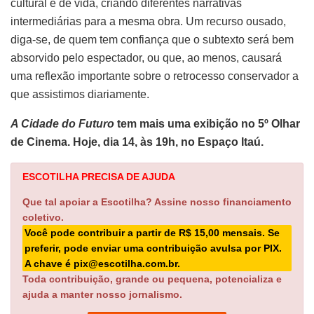
cultural e de vida, criando diferentes narrativas
intermediárias para a mesma obra. Um recurso ousado,
diga-se, de quem tem confiança que o subtexto será bem
absorvido pelo espectador, ou que, ao menos, causará
uma reflexão importante sobre o retrocesso conservador a
que assistimos diariamente.
A Cidade do Futuro
tem mais uma exibição no 5º Olhar
de Cinema. Hoje, dia 14, às 19h, no Espaço Itaú.
ESCOTILHA PRECISA DE AJUDA
Que tal apoiar a Escotilha? Assine nosso financiamento
coletivo.
Você pode contribuir a partir de R$ 15,00 mensais. Se
preferir, pode enviar uma contribuição avulsa por PIX.
A chave é pix@escotilha.com.br.
Toda contribuição, grande ou pequena, potencializa e
ajuda a manter nosso jornalismo.