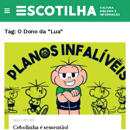
Tag:
O Dono da “Lua”
VALE UM LIKE
Cebolinha é sessentão!