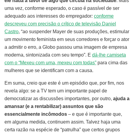
ele nada a favor de algo que circula na sociedade
. Mais
uma vez, conforme esperado, o caso é passível de ser
adequado aos interesses do empregador
:
conforme
descreveu com precisão o crítico de televisão Daniel
Castro
, “ao suspender Mayer de suas produções, estimular
um movimento feminista em seus corredores e forçar o ator
a admitir o erro, a Globo passou uma imagem de empresa
moderna, sintonizada com seu tempo”. E
dá-lhe camiseta
com o “Mexeu com uma, mexeu com todas”
para cima das
mulheres que se identificam com a causa.
Em suma, creio que este é um episódio que, por fim, nos
revela algo: se a TV tem um importante papel de
democratizar as discussões importantes, por outro,
ajuda a
amansar (e a rentabilizar) assuntos que são
essencialmente incômodos
– e que é importante que,
em alguma medida, continuem assim. Talvez haja uma
certa razão na espécie de “patrulha” que certos grupos