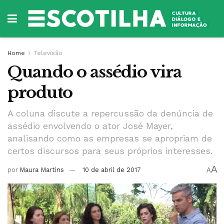
Home
Televisão
Quando o assédio vira
produto
A coluna discute a repercussão da denúncia de
assédio envolvendo o ator José Mayer,
analisando como as empresas se apropriam de
certos discursos para seus próprios interesses.
A
por
Maura Martins
10 de abril de 2017
A