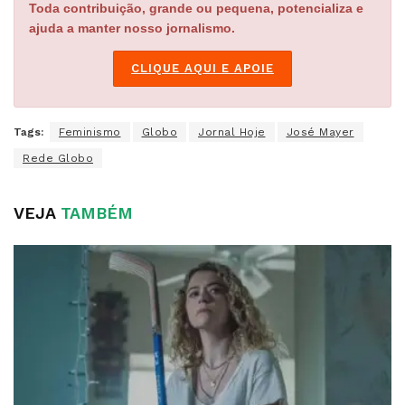
Toda contribuição, grande ou pequena, potencializa e
ajuda a manter nosso jornalismo.
CLIQUE AQUI E APOIE
Tags:
Feminismo
Globo
Jornal Hoje
José Mayer
Rede Globo
VEJA
TAMBÉM