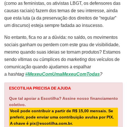
(como as feministas, os ativistas LBGT, os defensores das
causas raciais) fazem dos temas de seu interesse, ainda
que esta luta (a da preservação dos direitos de “regular”
um discurso) esteja sempre fadada ao insucesso.
No entanto, fica no ar a dúvida: no saldo, os movimentos
sociais ganham ou perdem com este grau de visibilidade,
mesmo quando suas ideias se tornam produtos? Estamos
sendo vítimas ou cúmplices do
marketing
dos veículos de
comunicação quando ajudamos a espalhar
a
hashtag
#
MexeuComUmaMexeuComTodas
?
ESCOTILHA PRECISA DE AJUDA
Que tal apoiar a Escotilha? Assine nosso financiamento
coletivo.
Você pode contribuir a partir de R$ 15,00 mensais. Se
preferir, pode enviar uma contribuição avulsa por PIX.
A chave é pix@escotilha.com.br.