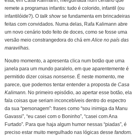
está, em
Casa Kalimann,
mergulhada num cenário que
remete a programas infantis: tudo é colorido, infantil (ou
infantilóide?). O
talk show
se fundamenta em brincadeiras
feitas com convidados. Numa delas, Rafa Kalimann abre
um novo cenário todo feito de doces, como se fosse uma
versão meio constrangedora do chá em
Alice no país das
maravilhas.
Noutro momento, a apresenta clica num botão que uma
janela para um mundo paralelo, em que aparentemente é
permitido dizer coisas
nonsense.
É neste momento, me
parece, que podemos tentar entender a proposta de
Casa
Kalimann.
No primeiro episódio, ao apertar esse botão, ela
fala coisas que seriam inconcebíveis dentro do espectro
da sua “personagem”: frases como “sou inimiga da Manu
Gavassi”, “eu casei com o Boninho”, “casei com Ana
Furtado”. Para que haja algum humor nessas “piadas”, é
preciso estar muito mergulhado nas lógicas desse
fandom.