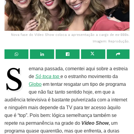
Nova fase do Vídeo Show coloca a apresentação a cargo de ex-BBBs.
Imagem: Reprodução.
S
emana passada, comentei aqui sobre a estreia
de
Só toca top
e o estranho movimento da
Globo
em tentar resgatar um tipo de programa
que não faz tanto sentido hoje, em que a
audiência televisiva é bastante pulverizada com a internet
e ninguém mais depende da TV para ter acesso àquilo
que é “top”. Pois bem: lógica semelhança também se
repete na permanência na grade do
Vídeo Show
,
um
programa quase quarentão, mas que enfrenta, a duras