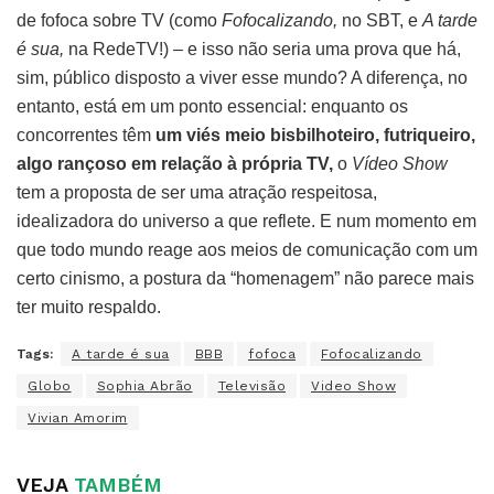
de fofoca sobre TV (como
Fofocalizando,
no SBT, e
A tarde
é sua,
na RedeTV!) – e isso não seria uma prova que há,
sim, público disposto a viver esse mundo? A diferença, no
entanto, está em um ponto essencial: enquanto os
concorrentes têm
um viés meio bisbilhoteiro, futriqueiro,
algo rançoso em relação à própria TV,
o
Vídeo Show
tem a proposta de ser uma atração respeitosa,
idealizadora do universo a que reflete. E num momento em
que todo mundo reage aos meios de comunicação com um
certo cinismo, a postura da “homenagem” não parece mais
ter muito respaldo.
Tags:
A tarde é sua
BBB
fofoca
Fofocalizando
Globo
Sophia Abrão
Televisão
Video Show
Vivian Amorim
VEJA
TAMBÉM