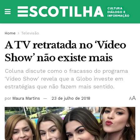
Home
Televisão
A TV retratada no ‘Vídeo
Show’ não existe mais
Coluna discute como o fracasso do programa
'Vídeo Show' revela que a Globo investe em
estratégias que não fazem mais sentido.
A
por
Maura Martins
23 de julho de 2018
A