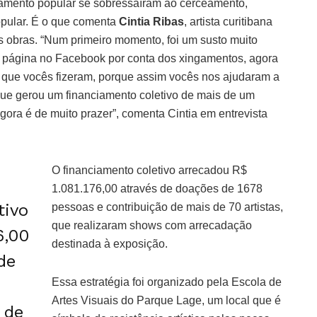
jamento popular se sobressaíram ao cerceamento,
opular. É o que comenta
Cintia Ribas
, artista curitibana
s obras. “Num primeiro momento, foi um susto muito
a página no Facebook por conta dos xingamentos, agora
o que vocês fizeram, porque assim vocês nos ajudaram a
 que gerou um financiamento coletivo de mais de um
gora é de muito prazer”, comenta Cintia em entrevista
O financiamento coletivo arrecadou R$
1.081.176,00 através de doações de 1678
tivo
pessoas e contribuição de mais de 70 artistas,
que realizaram shows com arrecadação
6,00
destinada à exposição.
de
Essa estratégia foi organizado pela Escola de
Artes Visuais do Parque Lage, um local que é
 de