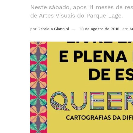
Neste sábado, após 11 meses de res
de Artes Visuais do Parque Lage.
por
Gabriela Giannini
18 de agosto de 2018
em
A