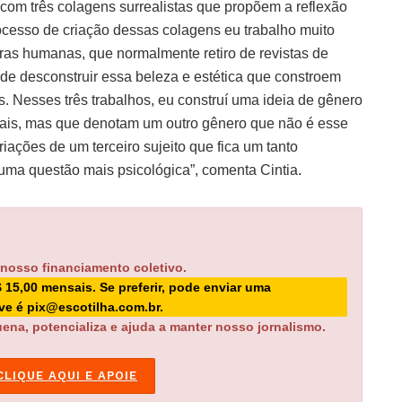
com três colagens surrealistas que propõem a reflexão
ocesso de criação dessas colagens eu trabalho muito
uras humanas, que normalmente retiro de revistas de
de desconstruir essa beleza e estética que constroem
. Nesses três trabalhos, eu construí uma ideia de gênero
uais, mas que denotam um outro gênero que não é esse
ações de um terceiro sujeito que fica um tanto
 uma questão mais psicológica”, comenta Cintia.
 nosso financiamento coletivo.
$ 15,00 mensais. Se preferir, pode enviar uma
ave é pix@escotilha.com.br.
ena, potencializa e ajuda a manter nosso jornalismo.
CLIQUE AQUI E APOIE