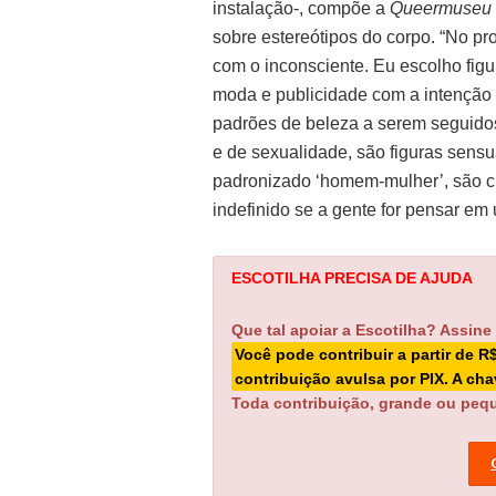
instalação-, compõe a
Queermuseu
sobre estereótipos do corpo. “No pr
com o inconsciente. Eu escolho fig
moda e publicidade com a intenção 
padrões de beleza a serem seguidos
e de sexualidade, são figuras sens
padronizado ‘homem-mulher’, são cri
indefinido se a gente for pensar em
ESCOTILHA PRECISA DE AJUDA
Que tal apoiar a Escotilha? Assine
Você pode contribuir a partir de R
contribuição avulsa por PIX. A ch
Toda contribuição, grande ou pequ