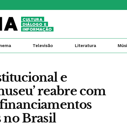
inema
Televisão
Literatura
Mús
titucional e
museu’ reabre com
 financiamentos
s no Brasil