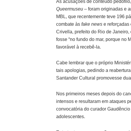
As acusações de conteúdo pedófilo, 
Queermuseu
– foram originadas e 
MBL, que recentemente teve 196 pá
combate às
fake news
e reforçadas
Crivella, prefeito do Rio de Janeiro
fosse “no fundo do mar, porque n
favorável à recebê-la.
Cabe lembrar que o próprio Ministé
tais apologias, pedindo a reabertur
Santander Cultural promovesse duas
Nos primeiros meses depois do ca
intensos e resultaram em ataques p
convocatória do curador Gaudêncio F
adolescentes.