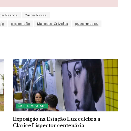
tia Barros
Cintia Ribas
age
exposição
Marcelo Crivella
queermuseu
ARTES VISUAIS
Exposição na Estação Luz celebra a
Clarice Lispector centenária