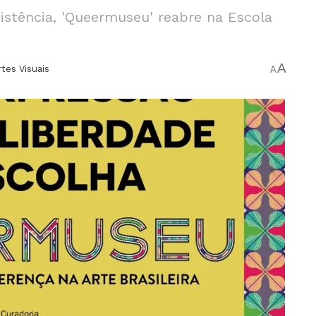
istência, 'Queermuseu' reabre na Escola
A
rtes Visuais
A