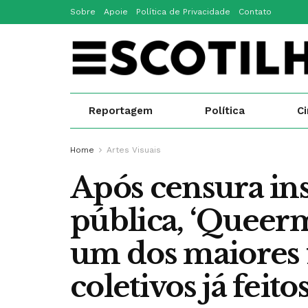
Sobre
Apoie
Política de Privacidade
Contato
Reportagem
Política
C
Home
Artes Visuais
Após censura ins
pública, ‘Queer
um dos maiores
coletivos já feito