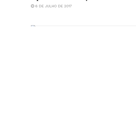
6 DE JULHO DE 2017
LITERATURA
E quando a tradução não está lá essas
coisas?
8 DE JUNHO DE 2017