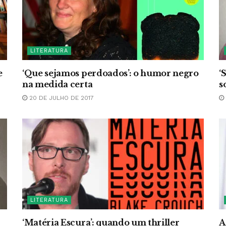
LITERATURA
e
‘Que sejamos perdoados’: o humor negro
‘
na medida certa
s
20 DE JULHO DE 2017
LITERATURA
‘Matéria Escura’: quando um thriller
A