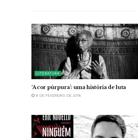
LITERATURA
‘A cor púrpura’: uma história de luta
8 DE FEVEREIRO DE 2018