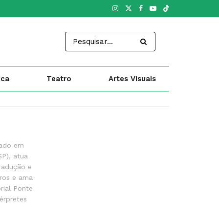
ica
Teatro
Artes Visuais
mado em
SP), atua
tradução e
eros e ama
rial Ponte
térpretes