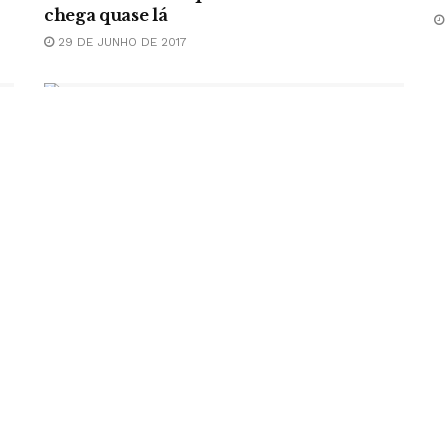
chega quase lá
29 DE JUNHO DE 2017
LITERATURA
‘Nós’: inspiração para as distopias
modernas
1 DE JUNHO DE 2017
CARREGUE MAIS