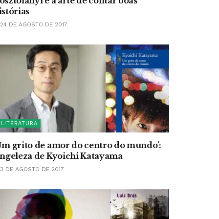
osztolányi e a arte de contar boas
istórias
24 DE AGOSTO DE 2017
LITERATURA
Um grito de amor do centro do mundo’:
ingeleza de Kyoichi Katayama
3 DE AGOSTO DE 2017