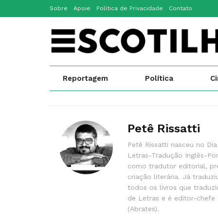
Sobre
Apoie
Política de Privacidade
Contato
Reportagem
Política
C
Petê Rissatti
Petê Rissatti nasceu no Di
Letras-Tradução Inglês-Por
como tradutor editorial, pr
criação literária. Já tradu
todos os livros que traduz
de Letras e é editor-chefe 
(Abrates).