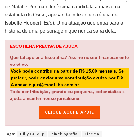
de Natalie Portman, fortíssima candidata a mais uma
estatueta do Oscar, apesar da forte concorrência de
Isabelle Huppert (
Elle
). Uma atuação que entra para a
história de uma personagem que nunca sairá dela.
ESCOTILHA PRECISA DE AJUDA
Que tal apoiar a Escotilha? Assine nosso financiamento
coletivo.
Você pode contribuir a partir de R$ 15,00 mensais. Se
preferir, pode enviar uma contribuição avulsa por PIX.
A chave é pix@escotilha.com.br.
Toda contribuição, grande ou pequena, potencializa e
ajuda a manter nosso jornalismo.
CLIQUE AQUI E APOIE
Tags:
Billy Crudup
cinebiografia
Cinema