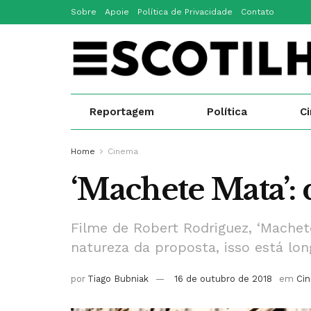
Sobre
Apoie
Política de Privacidade
Contato
Reportagem
Política
C
Home
Cinema
‘Machete Mata’:
Filme de Robert Rodriguez, ‘Machet
natureza da proposta, isso está lo
por
Tiago Bubniak
16 de outubro de 2018
em
Ci