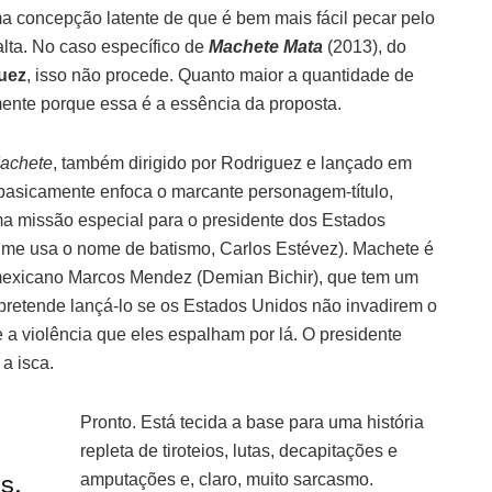
a concepção latente de que é bem mais fácil pecar pelo
alta. No caso específico de
Machete Mata
(2013), do
uez
, isso não procede. Quanto maior a quantidade de
amente porque essa é a essência da proposta.
achete
, também dirigido por Rodriguez e lançado em
 basicamente enfoca o marcante personagem-título,
ma missão especial para o presidente dos Estados
ilme usa o nome de batismo, Carlos Estévez). Machete é
mexicano Marcos Mendez (Demian Bichir), que tem um
pretende lançá-lo se os Estados Unidos não invadirem o
 a violência que eles espalham por lá. O presidente
a isca.
Pronto. Está tecida a base para uma história
repleta de tiroteios, lutas, decapitações e
s,
amputações e, claro, muito sarcasmo.