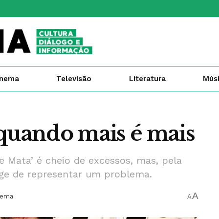
inema
Televisão
Literatura
Mús
 quando mais é mais
e Mata’ é cheio de excessos, mas, pela
nge de representar um problema.
A
nema
A