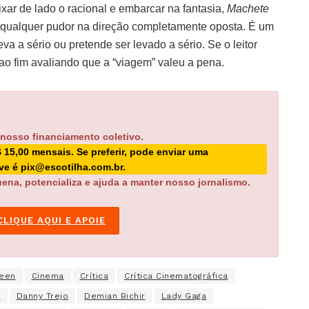
ar de lado o racional e embarcar na fantasia,
Machete
qualquer pudor na direção completamente oposta. É um
 a sério ou pretende ser levado a sério. Se o leitor
 ao fim avaliando que a “viagem” valeu a pena.
 nosso financiamento coletivo.
$ 15,00 mensais. Se preferir, pode enviar uma
ave é pix@escotilha.com.br.
ena, potencializa e ajuda a manter nosso jornalismo.
CLIQUE AQUI E APOIE
heen
Cinema
Crítica
Crítica Cinematográfica
.
Danny Trejo
Demian Bichir
Lady Gaga