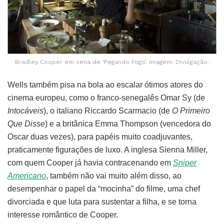
Bradley Cooper em cena de ‘Pegando Fogo’. Imagem: Divulgação.
Wells também pisa na bola ao escalar ótimos atores do
cinema europeu, como o franco-senegalês Omar Sy (de
Intocáveis
), o italiano Riccardo Scarmacio (de
O Primeiro
Que Disse
) e a britânica Emma Thompson (vencedora do
Oscar duas vezes), para papéis muito coadjuvantes,
praticamente figurações de luxo. A inglesa Sienna Miller,
com quem Cooper já havia contracenando em
Sniper
Americano
, também não vai muito além disso, ao
desempenhar o papel da “mocinha” do filme, uma chef
divorciada e que luta para sustentar a filha, e se torna
interesse romântico de Cooper.