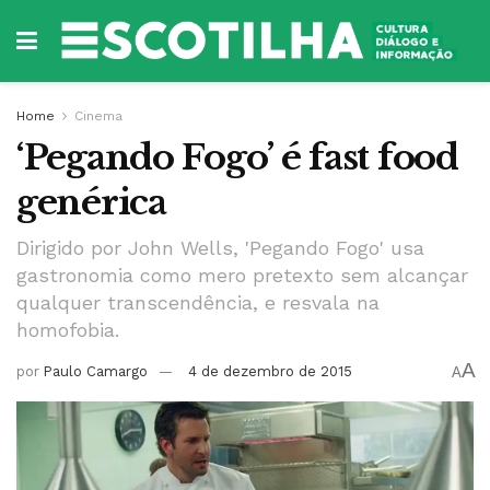
Home
Cinema
‘Pegando Fogo’ é fast food
genérica
Dirigido por John Wells, 'Pegando Fogo' usa
gastronomia como mero pretexto sem alcançar
qualquer transcendência, e resvala na
homofobia.
A
por
Paulo Camargo
4 de dezembro de 2015
A