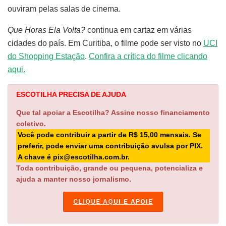
ouviram pelas salas de cinema.
Que Horas Ela Volta?
continua em cartaz em várias
cidades do país. Em Curitiba, o filme pode ser visto no
UCI
do Shopping Estação
.
Confira a crítica do filme clicando
aqui.
ESCOTILHA PRECISA DE AJUDA
Que tal apoiar a Escotilha? Assine nosso financiamento
coletivo.
Você pode contribuir a partir de R$ 15,00 mensais. Se
preferir, pode enviar uma contribuição avulsa por PIX.
A chave é pix@escotilha.com.br.
Toda contribuição, grande ou pequena, potencializa e
ajuda a manter nosso jornalismo.
CLIQUE AQUI E APOIE