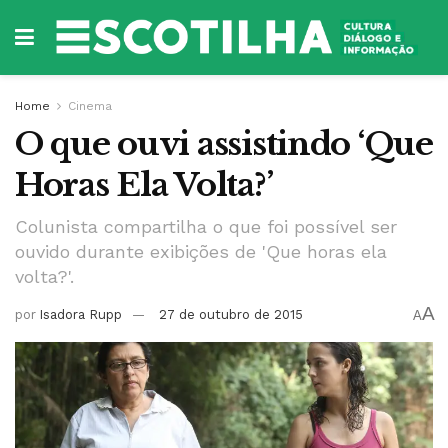
Home
Cinema
O que ouvi assistindo ‘Que
Horas Ela Volta?’
Colunista compartilha o que foi possível ser
ouvido durante exibições de 'Que horas ela
volta?'.
A
por
Isadora Rupp
27 de outubro de 2015
A