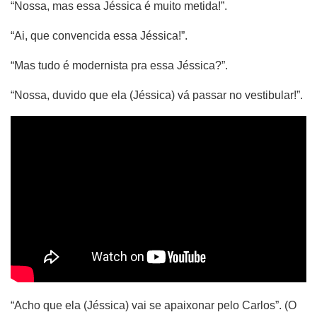
“Nossa, mas essa Jéssica é muito metida!”.
“Ai, que convencida essa Jéssica!”.
“Mas tudo é modernista pra essa Jéssica?”.
“Nossa, duvido que ela (Jéssica) vá passar no vestibular!”.
“Acho que ela (Jéssica) vai se apaixonar pelo Carlos”. (O