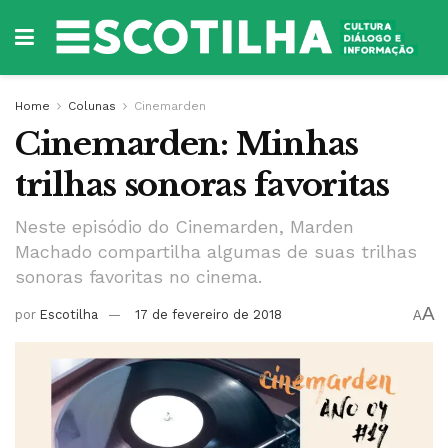
Home
Colunas
Cinemarden
Cinemarden: Minhas
trilhas sonoras favoritas
Neste episódio do Cinemarden, Marden
Machado compartilha algumas de suas trilhas
sonoras favoritas no cinema.
A
por
Escotilha
17 de fevereiro de 2018
A