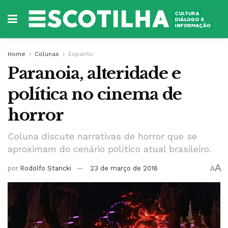
Home
Colunas
Espanto
Paranoia, alteridade e
política no cinema de
horror
Coluna discute narrativas de horror que se
aproximam do cenário político atual brasileiro.
A
por
Rodolfo Stancki
23 de março de 2016
A