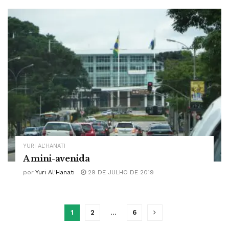
YURI AL'HANATI
A mini-avenida
por
Yuri Al'Hanati
29 DE JULHO DE 2019
1
2
…
6