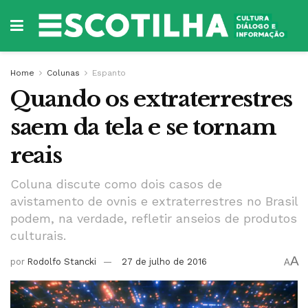
Home
Colunas
Espanto
Quando os extraterrestres
saem da tela e se tornam
reais
Coluna discute como dois casos de
avistamento de ovnis e extraterrestres no Brasil
podem, na verdade, refletir anseios de produtos
culturais.
A
por
Rodolfo Stancki
27 de julho de 2016
A