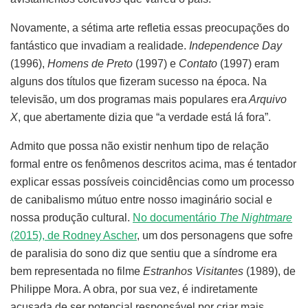
Novamente, a sétima arte refletia essas preocupações do
fantástico que invadiam a realidade.
Independence Day
(1996),
Homens de Preto
(1997) e
Contato
(1997) eram
alguns dos títulos que fizeram sucesso na época. Na
televisão, um dos programas mais populares era
Arquivo
X
, que abertamente dizia que “a verdade está lá fora”.
Admito que possa não existir nenhum tipo de relação
formal entre os fenômenos descritos acima, mas é tentador
explicar essas possíveis coincidências como um processo
de canibalismo mútuo entre nosso imaginário social e
nossa produção cultural.
No documentário
The Nightmare
(2015), de Rodney Ascher
, um dos personagens que sofre
de paralisia do sono diz que sentiu que a síndrome era
bem representada no filme
Estranhos Visitantes
(1989), de
Philippe Mora. A obra, por sua vez, é indiretamente
acusada de ser potencial responsável por criar mais