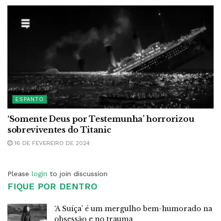
ESPANTO
‘Somente Deus por Testemunha’ horrorizou
sobreviventes do Titanic
16 DE FEVEREIRO DE 2024
Please
login
to join discussion
FIQUE POR DENTRO
‘A Suíça’ é um mergulho bem-humorado na
obsessão e no trauma