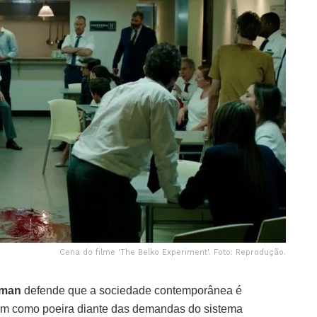
Cena do filme 'The Belko Experiment'. Foto: Reprodução.
uman
defende que a sociedade contemporânea é
am como poeira diante das demandas do sistema