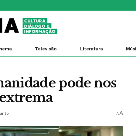
inema
Televisão
Literatura
Mús
manidade pode nos
a extrema
A
anto
A