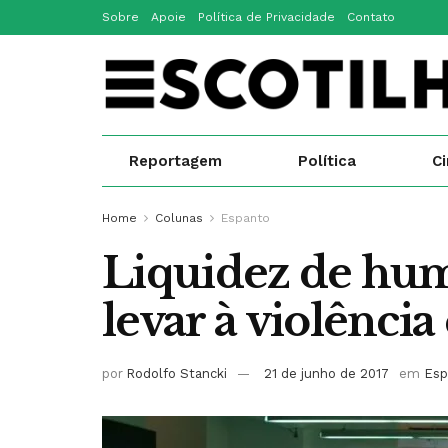
Sobre
Apoie
Política de Privacidade
Contato
Reportagem
Política
C
Home
Colunas
Espanto
Liquidez de hu
levar à violênci
por
Rodolfo Stancki
21 de junho de 2017
em
Esp