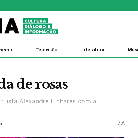
inema
Televisão
Literatura
Mús
da de rosas
stilista Alexandre Linhares com a
A
a
A