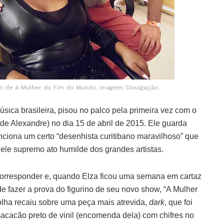
 de A Mulher do Fim do Mundo. Imagem: Divulgação.
ica brasileira, pisou no palco pela primeira vez com o
de Alexandre) no dia 15 de abril de 2015. Ele guarda
ciona um certo “desenhista curitibano maravilhoso” que
ele supremo ato humilde dos grandes artistas.
e corresponder e, quando Elza ficou uma semana em cartaz
de fazer a prova do figurino de seu novo show, “A Mulher
lha recaiu sobre uma peça mais atrevida,
dark
, que foi
cacão preto de vinil (encomenda dela) com chifres no