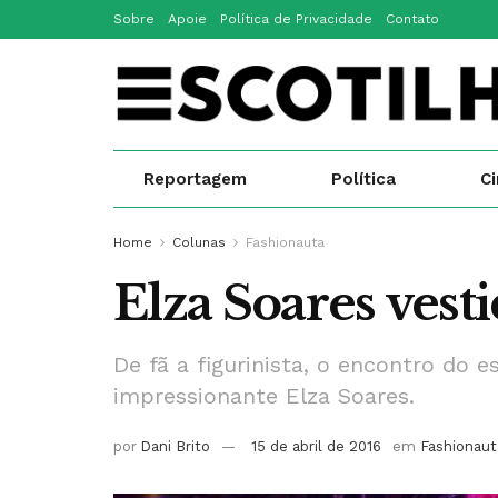
Sobre
Apoie
Política de Privacidade
Contato
Reportagem
Política
C
Home
Colunas
Fashionauta
Elza Soares vesti
De fã a figurinista, o encontro do e
impressionante Elza Soares.
por
Dani Brito
15 de abril de 2016
em
Fashionaut