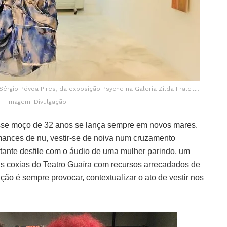
gio Póvoa Pires, da exposição Psyche na Galeria Zilda Fraletti.
Imagem: Divulgação.
 esse moço de 32 anos se lança sempre em novos mares.
mances de nu, vestir-se de noiva num cruzamento
rtante desfile com o áudio de uma mulher parindo, um
s coxias do Teatro Guaíra com recursos arrecadados de
o é sempre provocar, contextualizar o ato de vestir nos