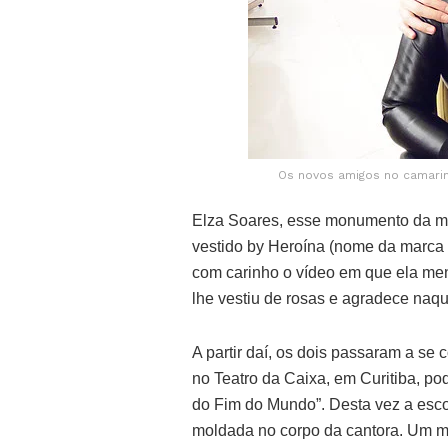
Os novos amigos no camarim
Elza Soares, esse monumento da mús
vestido by Heroína (nome da marca 
com carinho o vídeo em que ela men
lhe vestiu de rosas e agradece naqu
A partir daí, os dois passaram a s
no Teatro da Caixa, em Curitiba, po
do Fim do Mundo”. Desta vez a esco
moldada no corpo da cantora. Um ma