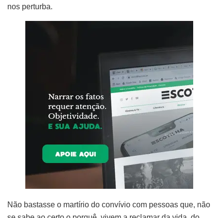
nos perturba.
Não bastasse o martírio do convívio com pessoas que, não
se sabe ao certo o porquê, vivem a reclamar da vida, do