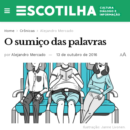
Home
Crônicas
Alejandro Mercado
O sumiço das palavras
A
por
Alejandro Mercado
13 de outubro de 2016
A
Ilustração: Janne Livonen.